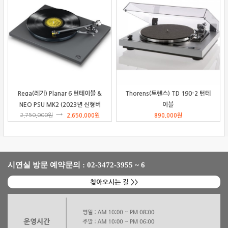
Rega(레가) Planar 6 턴테이블 &
Thorens(토렌스) TD 190-2 턴테
NEO PSU MK2 (2023년 신형버
이블
2,750,000
원
전)
2,650,000
원
890,000
원
시연실 방문 예약문의 : 02-3472-3955 ~ 6
찾아오시는 길 >>