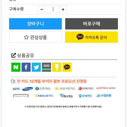
LINN(린)
구매수량
LP12
오
버
홀
장바구니
바로구매
quantity
관심상품
상품공유