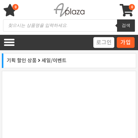
Skip
to
0
0
content
AV 플라자
하이파이 / 홈씨어터 전문 쇼핑몰
Products
검색
search
로그인
가입
기획 할인 상품
세일/이벤트