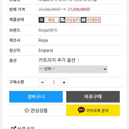
판매 가격
27,500,000
원
17,500,000
원
제품상태
브랜드
Rega(레가)
제조사
Rega
원산지
England
옵션
카트리지 추가 옵션
Rega(레
구매수량
가)
NAIA
레
퍼
장바구니
바로구매
런
스
턴
관심상품
테
이
블
quantity
상품공유