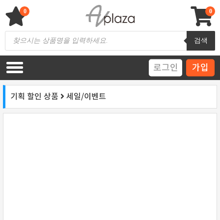
Skip
to
0
0
content
AV 플라자
하이파이 / 홈씨어터 전문 쇼핑몰
Products
검색
search
로그인
가입
기획 할인 상품
세일/이벤트