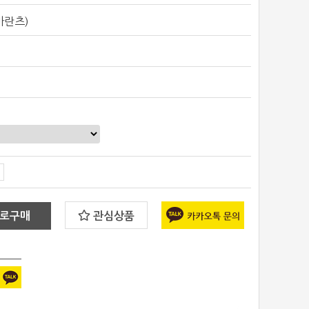
마란츠)
마
로구매
관심상품