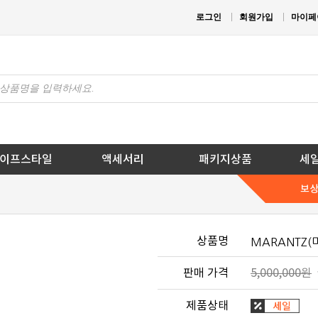
로그인
회원가입
마이페
이프스타일
액세서리
패키지상품
세
보
상품명
MARANTZ(마
판매 가격
5,000,000
원
제품상태