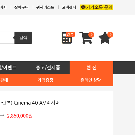
이지
장바구니
위시리스트
고객센터
0
0
검색
일/이벤트
중고/전시품
웹 진
상판매
가격흥정
온라인 상담
란츠) Cinema 40 AV리시버
2,850,000
원