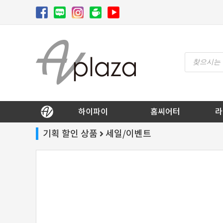
Skip
to
content
Products
search
AV 플라자
하이파이 / 홈씨어터 전문 쇼핑몰
하이파이
홈씨어터
라
기획 할인 상품
세일/이벤트