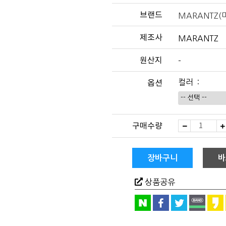
브랜드
MARANTZ(
제조사
MARANTZ
원산지
-
옵션
컬러
MARANTZ(
구매수량
란
츠)
Cinema
40
장바구니
바
AV
리
시
상품공유
버
quantity