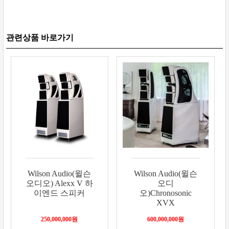
보상판매
가격흥정
온라인 상담
Wilson Audio(윌슨
Wilson Audio(윌슨
오디오) Alexx V 하
오디
이엔드 스피커
오)Chronosonic
XVX
250,000,000
원
600,000,000
원