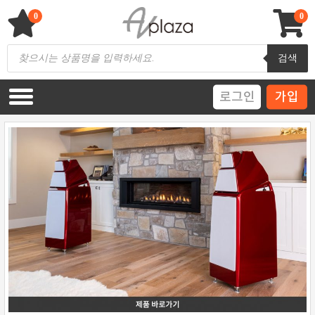
Skip
to
0
0
content
AV 플라자
하이파이 / 홈씨어터 전문 쇼핑몰
Products
검색
search
로그인
가입