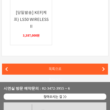
[당일발송] KEF(케
프) LS50 WIRELESS
II
3,387,000
원
에소테릭(Esoteirc) 플래그십 턴테이블 그란디오소 T1 발매
목록으로
CH 프리시전(CH Precision) 하이엔드 DAC/컨트롤러 C1.2 발표
돌아가기
시연실 방문 예약문의 : 02-3472-3955 ~ 6
찾아오시는 길 >>