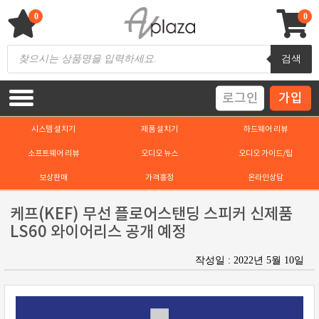
Skip
to
0
0
content
AV 플라자
하이파이 / 홈씨어터 전문 쇼핑몰
Products
검색
search
로그인
가입
시스템 설치기
제품 설치기
하드웨어 리뷰
소프트웨어 리뷰
오디오 뉴스
오디오 가이드/팁
보상판매
가격흥정
온라인상담
케프(KEF) 무선 플로어스탠딩 스피커 신제품
LS60 와이어리스 공개 예정
작성일 : 2022년 5월 10일