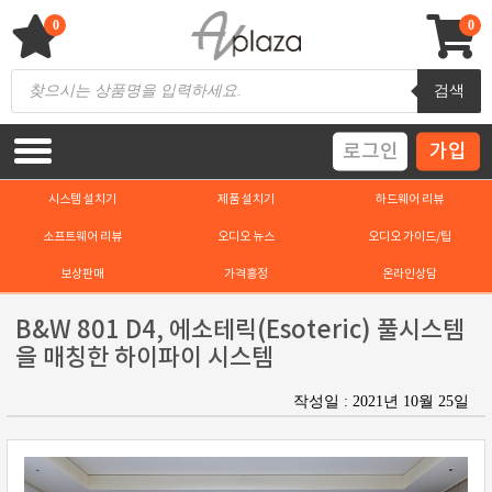
Skip
to
0
0
content
AV 플라자
하이파이 / 홈씨어터 전문 쇼핑몰
Products
검색
search
로그인
가입
시스템 설치기
제품 설치기
하드웨어 리뷰
소프트웨어 리뷰
오디오 뉴스
오디오 가이드/팁
보상판매
가격흥정
온라인상담
B&W 801 D4, 에소테릭(Esoteric) 풀시스템
을 매칭한 하이파이 시스템
작성일 : 2021년 10월 25일