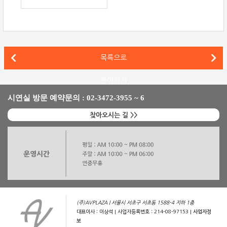
소너스 파베르(Sonus Faber)와 매킨토시(McIntosh)를 매칭
목록으로
탄노이(Tannoy) GRF GR과 매킨토시(McIntosh) MA9000을 매칭한 하이파이 시스템
돌아가기
시연실 방문 예약문의 : 02-3472-3955 ~ 6
찾아오시는 길 >>
(주)AVPLAZA | 서울시 서초구 서초동 1588-4 지하 1층
대표이사 : 이상석 | 사업자등록번호 : 214-08-97153 |
사업자정
보