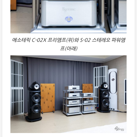
에소테릭 C-02X 프리앰프(위)와 S-02 스테레오 파워앰
프(아래)