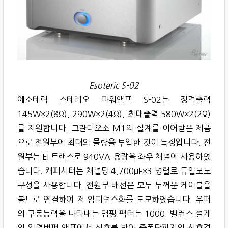
Esoteric S-02
에소테릭 스테레오 파워앰프 S-02는 정격출력
145W×2(8Ω), 290W×2(4Ω), 최대출력 580W×2(2Ω)
를 지원합니다. 그란디오소 M1의 설계를 이어받은 제품
으로 전원부에 최대의 물량을 투입한 것이 특징입니다. 전
원부는 EI 트랜스로 940VA 용량을 좌우 채널에 사용하였
습니다. 캐패시터는 채널당 4,700μF×3 병렬로 듀얼모노
구성을 사용합니다. 전원부 배선은 모두 두꺼운 케이블을
볼트로 연결하여 저 임피던스화를 도모하였습니다. 우퍼
의 구동능력을 나타내는 댐핑 팩터는 1000. 밸런스 설계
의 입력버퍼 앰프에서 신호를 받아 증폭단까지의 신호경