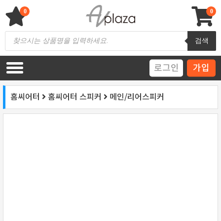
Skip
to
0
0
content
AV 플라자
하이파이 / 홈씨어터 전문 쇼핑몰
Products
검색
search
로그인
가입
홈씨어터
홈씨어터 스피커
메인/리어스피커