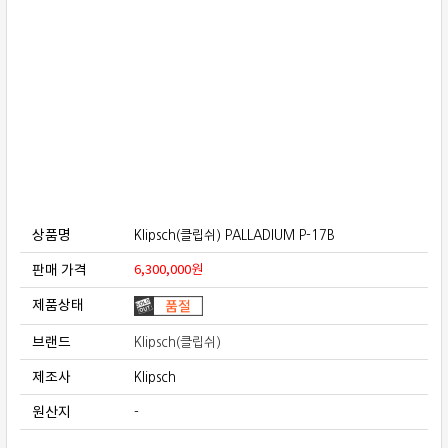
보상판매
가격흥정
온라인 상담
상품명
Klipsch(클립쉬) PALLADIUM P-17B
판매 가격
6,300,000
원
제품상태
브랜드
Klipsch(클립쉬)
제조사
Klipsch
원산지
-