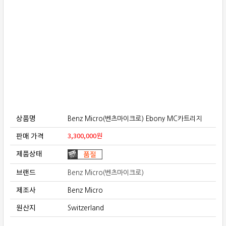
보상판매
가격흥정
온라인 상담
상품명
Benz Micro(벤츠마이크로) Ebony MC카트리지
판매 가격
3,300,000
원
제품상태
브랜드
Benz Micro(벤츠마이크로)
제조사
Benz Micro
원산지
Switzerland