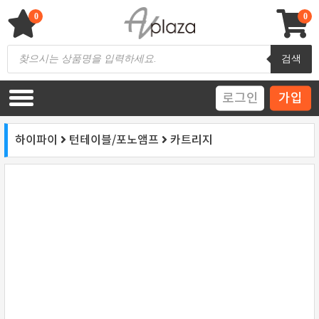
Skip
to
0
0
content
AV 플라자
하이파이 / 홈씨어터 전문 쇼핑몰
Products
검색
search
로그인
가입
하이파이
턴테이블/포노앰프
카트리지