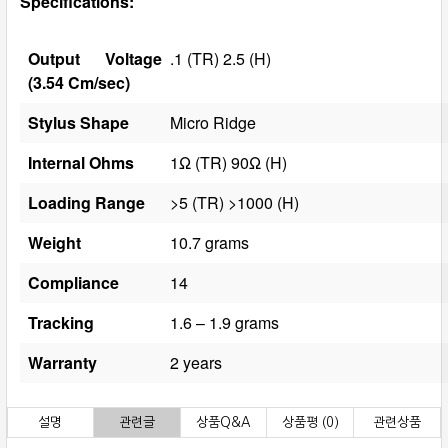
Specifications:
Output Voltage
.1 (TR) 2.5 (H)
(3.54 Cm/sec)
Stylus Shape
Micro Ridge
Internal Ohms
1Ω (TR) 90Ω (H)
Loading Range
>5 (TR) >1000 (H)
Weight
10.7 grams
Compliance
14
Tracking
1.6 – 1.9 grams
Warranty
2 years
설명
관련글
상품Q&A
상품평 (0)
관련상품