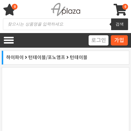
Skip
to
0
0
content
AV 플라자
하이파이 / 홈씨어터 전문 쇼핑몰
Products
검색
search
로그인
가입
하이파이
턴테이블/포노앰프
턴테이블